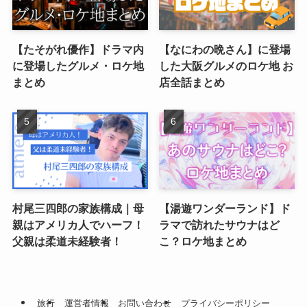
【たそがれ優作】ドラマ内
【なにわの晩さん】に登場
に登場したグルメ・ロケ地
した大阪グルメのロケ地 お
まとめ
店全話まとめ
村尾三四郎の家族構成｜母
【湯遊ワンダーランド】ド
親はアメリカ人でハーフ！
ラマで訪れたサウナはど
父親は柔道未経験者！
こ？ロケ地まとめ
旅行
運営者情報
お問い合わせ
プライバシーポリシー