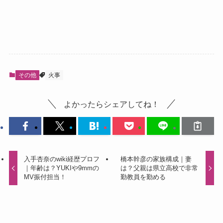
その他
火事
よかったらシェアしてね！
入手杏奈のwiki経歴プロフ
橋本幹彦の家族構成｜妻
｜年齢は？YUKIや9mmの
は？父親は県立高校で非常
MV振付担当！
勤教員を勤める