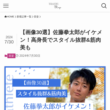
HOME
新着記事一覧
容姿
【画像30選】佐藤拳太郎がイケメ
2024
ン！高身長でスタイル抜群&筋肉
7/30
美も
2024年7月30日
容姿